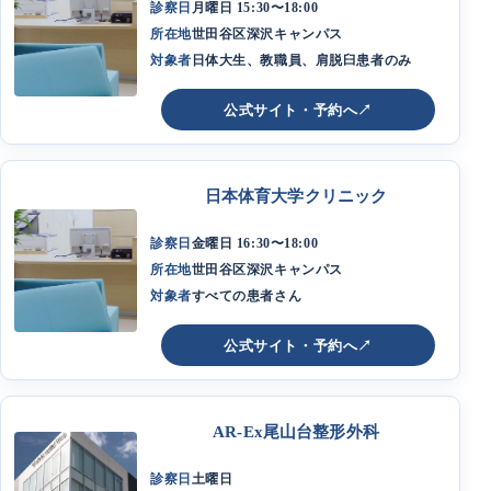
診察日
月曜日 15:30〜18:00
所在地
世田谷区深沢キャンパス
対象者
日体大生、教職員、肩脱臼患者のみ
公式サイト・予約へ
↗
日本体育大学クリニック
診察日
金曜日 16:30〜18:00
所在地
世田谷区深沢キャンパス
対象者
すべての患者さん
公式サイト・予約へ
↗
AR-Ex尾山台整形外科
診察日
土曜日