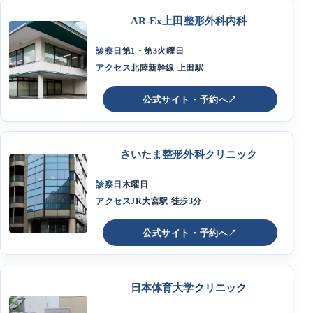
AR-Ex上田整形外科内科
診察日
第1・第3火曜日
アクセス
北陸新幹線 上田駅
公式サイト・予約へ
↗
さいたま整形外科クリニック
診察日
木曜日
アクセス
JR大宮駅 徒歩3分
公式サイト・予約へ
↗
日本体育大学クリニック