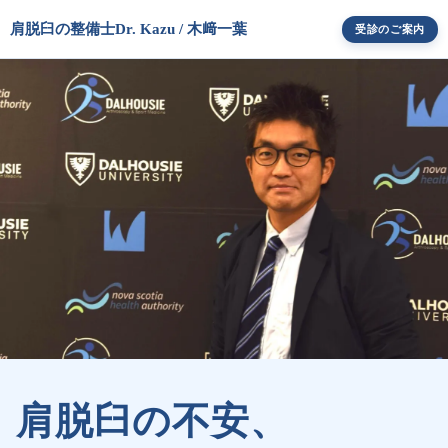
肩脱臼の整備士
Dr. Kazu / 木﨑一葉
受診のご案内
肩脱臼の不安、