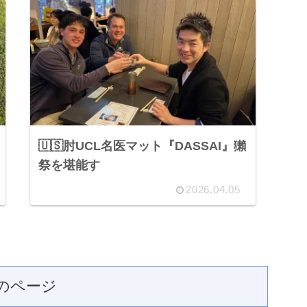
🇺🇸肘UCL名医マット『DASSAI』獺
祭を堪能す
2026.04.05
のページ