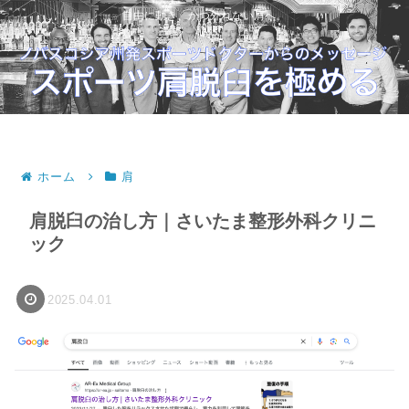
自由に動き、かつ外れない肩へ。
ホーム
肩
肩脱臼の治し方｜さいたま整形外科クリニ
ック
2025.04.01