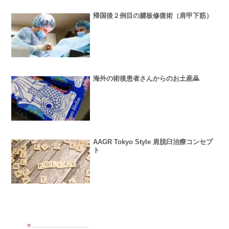
帰国後２例目の腱板修復術（肩甲下筋）
海外の術後患者さんからのお土産🙇
AAGR Tokyo Style 肩脱臼治療コンセプ
ト