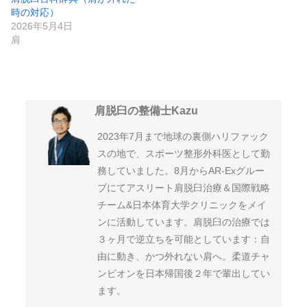
時の対応）
2026年5月4日
肩
肩脱臼の整備士Kazu
2023年7月まで地球の裏側ハリファック
スの地で、スポーツ整形外科医として勤
務していました。8月からAR-Exグルー
プにてアスリート肩脱臼治療＆国際戦略
チーム&日本体育大学クリニックをメイ
ンに活動しています。肩脱臼の治療では
３ヶ月で逆立ちを可能としています：自
由に動き、かつ外れない肩へ。柔道チャ
ンピオンを日本帰国後２年で輩出してい
ます。