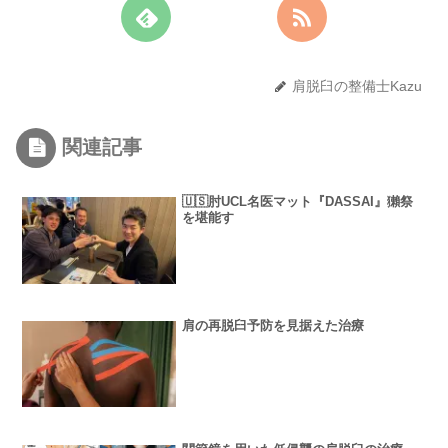
肩脱臼の整備士Kazu
関連記事
🇺🇸肘UCL名医マット『DASSAI』獺祭
を堪能す
肩の再脱臼予防を見据えた治療