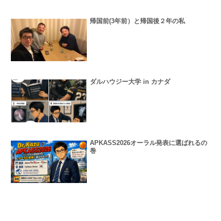
帰国前(3年前）と帰国後２年の私
ダルハウジー大学 in カナダ
APKASS2026オーラル発表に選ばれるの
巻