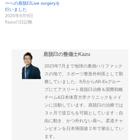
ーへの肩脱臼Live surgeryを
行いました
2025年9月9日
Kazuの日記帳
肩脱臼の整備士Kazu
2023年7月まで地球の裏側ハリファック
スの地で、スポーツ整形外科医として勤
務していました。8月からAR-Exグルー
プにてアスリート肩脱臼治療＆国際戦略
チーム&日本体育大学クリニックをメイ
ンに活動しています。肩脱臼の治療では
３ヶ月で逆立ちを可能としています：自
由に動き、かつ外れない肩へ。柔道チャ
ンピオンを日本帰国後２年で輩出してい
ます。