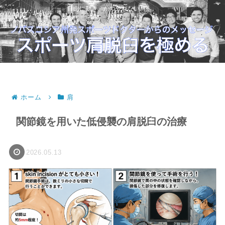
自由に動き、かつ外れない肩へ。
ホーム
肩
関節鏡を用いた低侵襲の肩脱臼の治療
2026.05.13