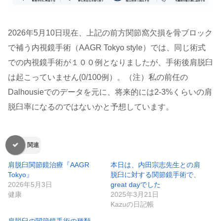
2026年5月10日現在、上記の前方関節窩欠損を骨ブロック
で補う内視鏡手術（AAGR Tokyo style）では、同じ術式
での内視鏡手術が１００例となりましたが、手術後肩脱臼
は起こっていません(0/100例）。（注）私の前任の
Dalhousieでのデータを元に、将来的には2-3%くらいの肩
脱臼率になるのではないかと予想しています。
関連
肩脱臼関節鏡治療『AAGR
本日は、内田宗志先生との肩
Tokyo』
脱臼に対する関節鏡手術で、
2026年5月3日
great dayでした
健康
2025年3月21日
Kazuの日記帳
肩脱臼の関節鏡手術の種類