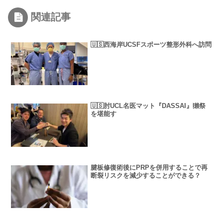
関連記事
🇺🇸西海岸UCSFスポーツ整形外科へ訪問
🇺🇸肘UCL名医マット『DASSAI』獺祭
を堪能す
腱板修復術後にPRPを併用することで再
断裂リスクを減少することができる？