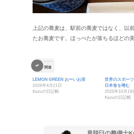
上記の蕎麦は、駅前の蕎麦ではなく、以
たお蕎麦です。ほっぺたが落ちるほどの
関連
LEMON GREEN お〜いお茶
世界のスポーツ
2026年4月21日
日本食を嗜む
Kazuの日記帳
2025年10月19
Kazuの日記帳
肩脱臼の整備士Ka