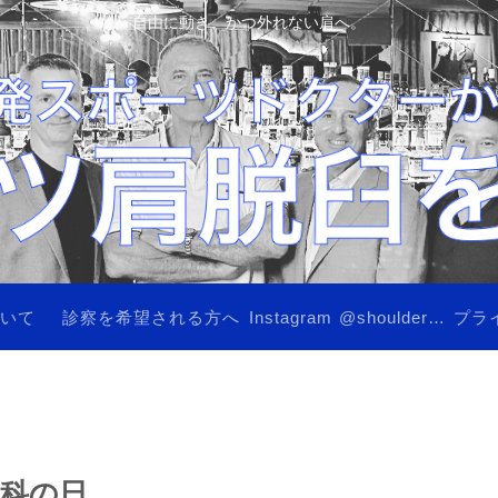
自由に動き、かつ外れない肩へ。
ついて
診察を希望される方へ
Instagram @shoulderinstability
プラ
内科の日