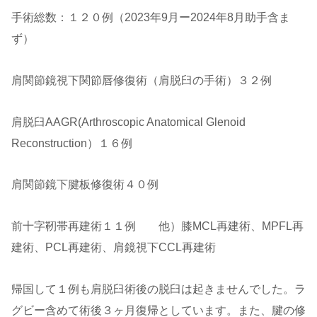
手術総数：１２０例（2023年9月ー2024年8月助手含ま
ず）
肩関節鏡視下関節唇修復術（肩脱臼の手術）３２例
肩脱臼AAGR(Arthroscopic Anatomical Glenoid
Reconstruction）１６例
肩関節鏡下腱板修復術４０例
前十字靭帯再建術１１例 他）膝MCL再建術、MPFL再
建術、PCL再建術、肩鏡視下CCL再建術
帰国して１例も肩脱臼術後の脱臼は起きませんでした。ラ
グビー含めて術後３ヶ月復帰としています。また、腱の修