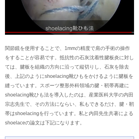
関節鏡を使用することで、1mmの精度で肩の手術の操作
をすることが容易です。抵抗性の石灰沈着性腱板炎に対し
ては、腱板を組織の方向に沿って縦切りし、石灰を除去
後、上記のようにshoelacing靴ひもをかけるように腱板を
縫っています。スポーツ整形外科領域の腱・靭帯再建に
shoelacing靴ひも法を導入したのは、産業医科大学の内田
宗志先生で、その方法にならい、私もできるだけ、腱・靭
帯はshoelacingを行っています。私と内田先生共著による
shoelaceの論文は下記になります。