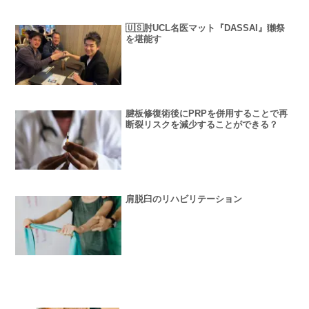
🇺🇸肘UCL名医マット『DASSAI』獺祭
を堪能す
腱板修復術後にPRPを併用することで再
断裂リスクを減少することができる？
肩脱臼のリハビリテーション