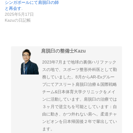
シンガポールにて肩脱臼の師
と再会す.
2025年5月17日
Kazuの日記帳
肩脱臼の整備士Kazu
2023年7月まで地球の裏側ハリファック
スの地で、スポーツ整形外科医として勤
務していました。8月からAR-Exグルー
プにてアスリート肩脱臼治療＆国際戦略
チーム&日本体育大学クリニックをメイ
ンに活動しています。肩脱臼の治療では
３ヶ月で逆立ちを可能としています：自
由に動き、かつ外れない肩へ。柔道チャ
ンピオンを日本帰国後２年で輩出してい
ます。