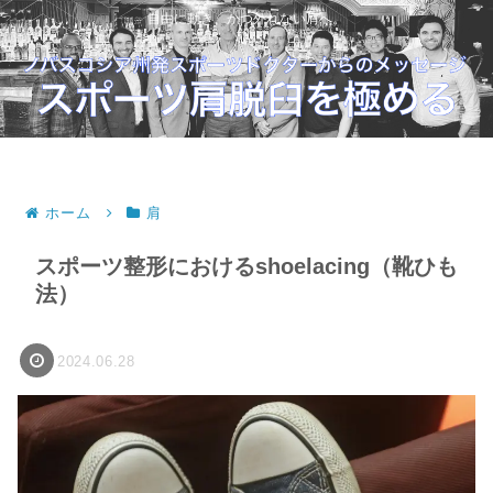
自由に動き、かつ外れない肩へ。
ホーム
肩
スポーツ整形におけるshoelacing（靴ひも
法）
2024.06.28