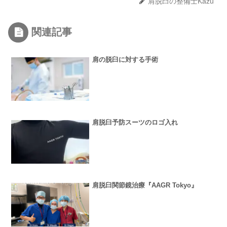
肩脱臼の整備士Kazu
関連記事
肩の脱臼に対する手術
肩脱臼予防スーツのロゴ入れ
肩脱臼関節鏡治療『AAGR Tokyo』