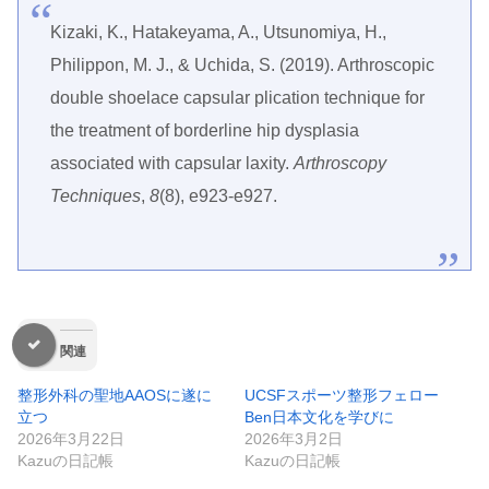
Kizaki, K., Hatakeyama, A., Utsunomiya, H.,
Philippon, M. J., & Uchida, S. (2019). Arthroscopic
double shoelace capsular plication technique for
the treatment of borderline hip dysplasia
associated with capsular laxity.
Arthroscopy
Techniques
,
8
(8), e923-e927.
関連
整形外科の聖地AAOSに遂に
UCSFスポーツ整形フェロー
立つ
Ben日本文化を学びに
2026年3月22日
2026年3月2日
Kazuの日記帳
Kazuの日記帳