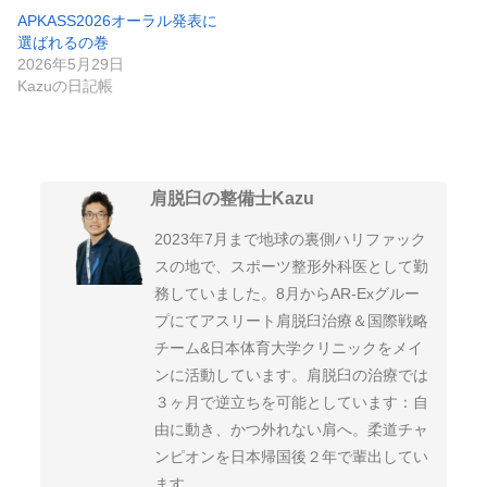
APKASS2026オーラル発表に
選ばれるの巻
2026年5月29日
Kazuの日記帳
肩脱臼の整備士Kazu
2023年7月まで地球の裏側ハリファック
スの地で、スポーツ整形外科医として勤
務していました。8月からAR-Exグルー
プにてアスリート肩脱臼治療＆国際戦略
チーム&日本体育大学クリニックをメイ
ンに活動しています。肩脱臼の治療では
３ヶ月で逆立ちを可能としています：自
由に動き、かつ外れない肩へ。柔道チャ
ンピオンを日本帰国後２年で輩出してい
ます。