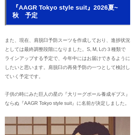
『AAGR Tokyo style suit』2026夏~
秋 予定
また、現在、肩脱臼予防スーツを作成しており、進捗状況
としては最終調整段階になりました。S, M, Lの３種類で
ラインアップする予定で、今年中にはお届けできるように
したいと思います。肩脱臼の再発予防の一つとして検討し
ていく予定です。
子供の時にみた巨人の星の『大リーグボール養成ギブス』
ならぬ『AAGR Tokyo style suit』に名前が決定しました。