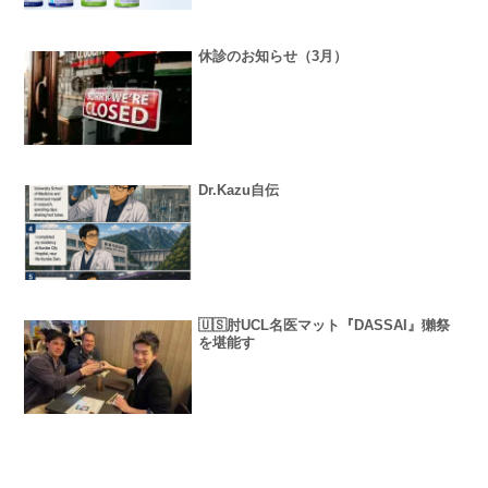
休診のお知らせ（3月）
Dr.Kazu自伝
🇺🇸肘UCL名医マット『DASSAI』獺祭
を堪能す