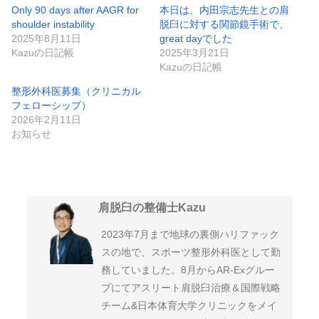
Only 90 days after AAGR for
本日は、内田宗志先生との肩
shoulder instability
脱臼に対する関節鏡手術で、
2025年8月11日
great dayでした
Kazuの日記帳
2025年3月21日
Kazuの日記帳
整形外科医募集（クリニカル
フェローシップ）
2026年2月11日
お知らせ
肩脱臼の整備士Kazu
2023年7月まで地球の裏側ハリファック
スの地で、スポーツ整形外科医として勤
務していました。8月からAR-Exグルー
プにてアスリート肩脱臼治療＆国際戦略
チーム&日本体育大学クリニックをメイ