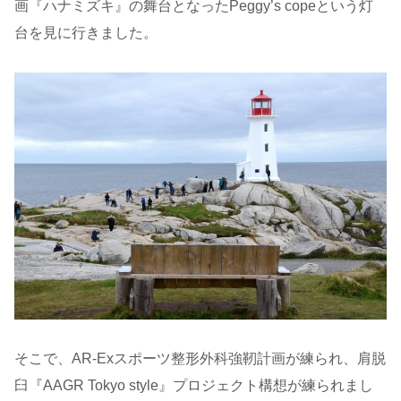
画『ハナミズキ』の舞台となったPeggy’s copeという灯
台を見に行きました。
そこで、AR-Exスポーツ整形外科強靭計画が練られ、肩脱
臼『AAGR Tokyo style』プロジェクト構想が練られまし