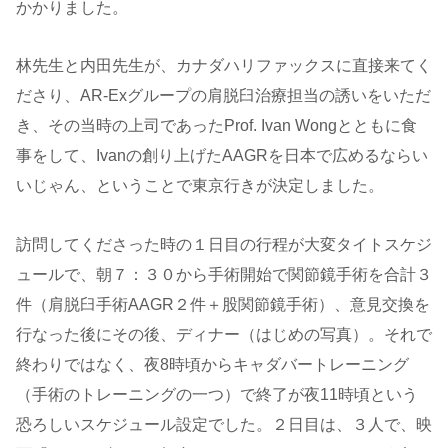
かかりました。
林先生と内田先生が、カナダハリファックスに直接来てく
ださり、AR-Exグループの肩脱臼治療担当の誘いをいただ
き、その当時の上司であったProf. Ivan Wongとともに食
事をして、Ivanの創り上げたAAGRを日本で広めるならい
いじゃん、ということで東京行きが決定しました。
訪問してくださった時の１日目の行程が大変タイトスケジ
ュールで、朝７：３０から手術開始で関節鏡手術を合計３
件（肩脱臼手術AAGR２件＋股関節鏡手術）、意見交換を
行なった後にその後、ディナー（はじめの写真）。それで
終わりではなく、夜8時頃からキャダバートレーニング
（手術のトレーニングの一つ）で終了が夜11時頃という
恐ろしいスケジュール設定でした。２日目は、３人で、映