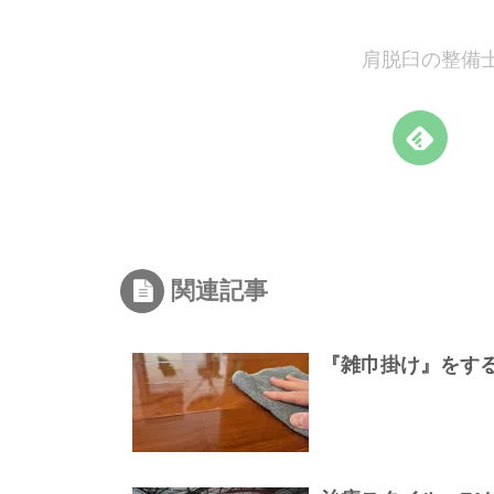
肩脱臼の整備士
関連記事
『雑巾掛け』をす