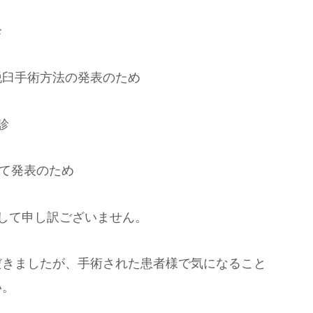
診
脱臼手術方法の発表のため
診
にて発表のため
して申し訳ございません。
だきましたが、手術された患者様で気になること
い。