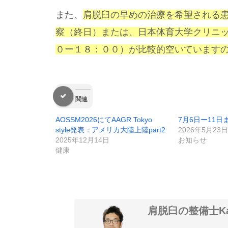
また、
肩脱臼の早めの治療を希望される
察（終日
）
または、日本体育大学クリニ
０ー１８：００）が比較的空いています
関連
AOSSM2026にてAAGR Tokyo
7月6日ー11日
style発表：アメリカ大陸上陸part2
2026年5月23日
2025年12月14日
お知らせ
健康
肩脱臼の整備士Ka