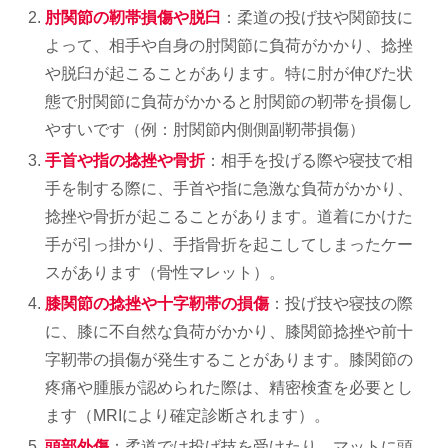
肘関節の靭帯損傷や脱臼
：柔道の投げ技や関節技に
よって、相手や自身の肘関節に負荷がかかり、捻挫
や脱臼が起こることがあります。特に肘が伸びた状
態で肘関節に負荷がかかると肘関節の靭帯を損傷し
やすいです（例：肘関節内側側副靭帯損傷）
手首や指の捻挫や骨折
：相手を投げる際や寝技で相
手を制する際に、手首や指に急激な負荷がかかり、
捻挫や骨折が起こることがあります。道着にかけた
手が引っ掛かり、手指骨折を起こしてしまったケー
スがあります（骨性マレット）。
膝関節の捻挫や十字靭帯の損傷
：投げ技や寝技の際
に、膝に不自然な負荷がかかり、膝関節捻挫や前十
字靭帯の損傷が発生することがあります。膝関節の
疼痛や腫脹が認められた際は、精密検査を必要とし
ます（MRIにより確定診断されます）。
頭部外傷
：柔道では投げ技を受けたり、マットに頭